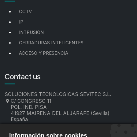
CCTV
IP
INTRUSIÓN
CERRADURAS INTELIGENTES
ACCESO Y PRESENCIA
Contact us
SOLUCIONES TECNOLOGICAS SEVITEC S.L.
C/ CONGRESO 11
POL. IND. PISA
41927 MAIRENA DEL ALJARAFE (Sevilla)
España
955 19 60 00
contacto@sevitec.es
Información sobre cookies