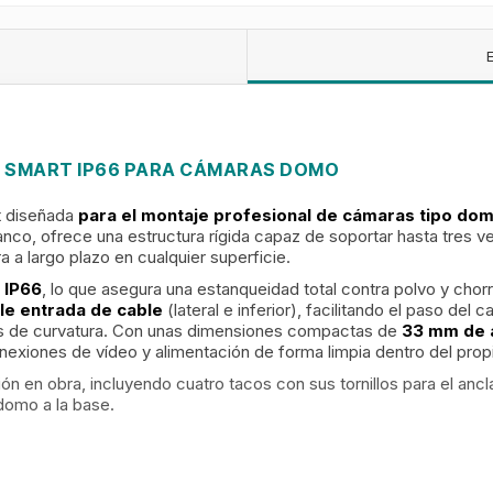
E SMART IP66 PARA CÁMARAS DOMO
t diseñada
para el montaje profesional de cámaras tipo dom
co, ofrece una estructura rígida capaz de soportar hasta tres ve
a a largo plazo en cualquier superficie.
n
IP66
, lo que asegura una estanqueidad total contra polvo y chor
le entrada de cable
(lateral e inferior), facilitando el paso de
dios de curvatura. Con unas dimensiones compactas de
33 mm de a
onexiones de vídeo y alimentación de forma limpia dentro del prop
ción en obra, incluyendo cuatro tacos con sus tornillos para el anclaj
 domo a la base.