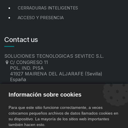
CERRADURAS INTELIGENTES
ACCESO Y PRESENCIA
Contact us
SOLUCIONES TECNOLOGICAS SEVITEC S.L.
C/ CONGRESO 11
POL. IND. PISA
41927 MAIRENA DEL ALJARAFE (Sevilla)
España
955 19 60 00
contacto@sevitec.es
Información sobre cookies
Para que este sitio funcione correctamente, a veces
colocamos pequeños archivos de datos llamados cookies en
su dispositivo. La mayoría de los sitios web importantes
también hacen esto.