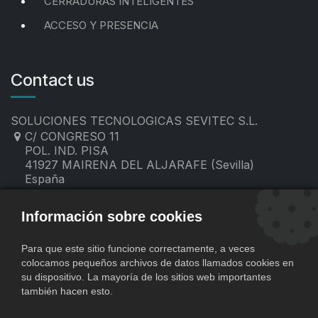
CERRADURAS INTELIGENTES
ACCESO Y PRESENCIA
Contact us
SOLUCIONES TECNOLOGICAS SEVITEC S.L.
C/ CONGRESO 11
POL. IND. PISA
41927 MAIRENA DEL ALJARAFE (Sevilla)
España
955 19 60 00
contacto@sevitec.es
Información sobre cookies
Para que este sitio funcione correctamente, a veces
colocamos pequeños archivos de datos llamados cookies en
su dispositivo. La mayoría de los sitios web importantes
también hacen esto.