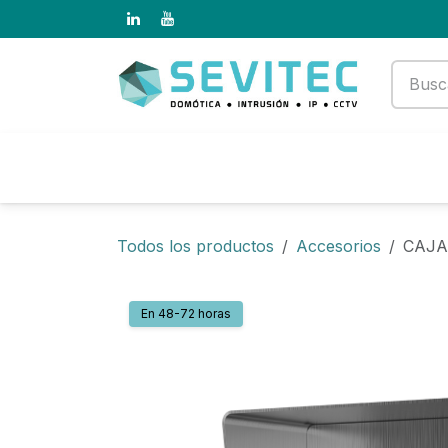
Ir al contenido
Productos
Empresa
Todos los productos
Accesorios
CAJA
En 48-72 horas