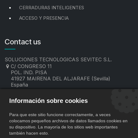
CERRADURAS INTELIGENTES
ACCESO Y PRESENCIA
Contact us
SOLUCIONES TECNOLOGICAS SEVITEC S.L.
C/ CONGRESO 11
POL. IND. PISA
41927 MAIRENA DEL ALJARAFE (Sevilla)
España
955 19 60 00
contacto@sevitec.es
Información sobre cookies
Para que este sitio funcione correctamente, a veces
colocamos pequeños archivos de datos llamados cookies en
su dispositivo. La mayoría de los sitios web importantes
también hacen esto.