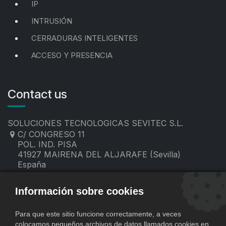
IP
INTRUSIÓN
CERRADURAS INTELIGENTES
ACCESO Y PRESENCIA
Contact us
SOLUCIONES TECNOLOGICAS SEVITEC S.L.
C/ CONGRESO 11
POL. IND. PISA
41927 MAIRENA DEL ALJARAFE (Sevilla)
España
955 19 60 00
contacto@sevitec.es
Información sobre cookies
Para que este sitio funcione correctamente, a veces
colocamos pequeños archivos de datos llamados cookies en