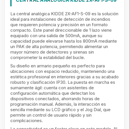
CENTRAL ANALÓGICA KIDDE 2X-AF1-S-09
La central analógica KIDDE 2X-AF1-S-09 es la solución
ideal para instalaciones de detección de incendios
que requieren potencia y precisión en un formato
compacto. Este panel direccionable de 1 lazo viene
equipado con una salida de 500mA, aunque su
capacidad puede elevarse hasta los 800mA mediante
un PAK de alta potencia, permitiendo alimentar un
mayor número de detectores y sirenas sin
comprometer la estabilidad del bucle.
Su diseño en armario pequeño es perfecto para
ubicaciones con espacio reducido, manteniendo una
estética profesional en interiores gracias a su acabado
robusto y clasificación IP30. La puesta en marcha es
sumamente ágil: cuenta con asistentes de
configuración automática que detectan los
dispositivos conectados, ahorrando horas de
programación manual. Además, la interacción es
sencilla mediante su LCD gráfico y el Jog Dial, que
permite un control de usuario rápido y sin
complicaciones.
La conectividad es un factor clave en este modelo. Al