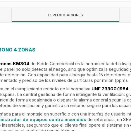
ESPECIFICACIONES
BONO 4 ZONAS
 zonas KM304
de Kidde Commercial es la herramienta definitiva pa
e panel no solo detecta el riesgo, sino que optimiza la seguridad
de detección. Con capacidad para albergar hasta 15 detectores p
mentado y preciso de los niveles de partículas por millón (ppm).
ica en el cumplimiento estricto de la normativa
UNE 23300:1984
,
spaña. La central gestiona de forma inteligente la ventilación: gr
nica de forma escalonada o disparar la alarma general según la 
tores de ventilación y garantiza un entorno seguro para los usuari
señada para el montaje en superficie con una interfaz de usuario i
nistrador de equipos contra incendios
de referencia, en SEV
 insertables, asegurando que el cliente final opere el sistema sin 
ciencia en el control de gases tóxicos.