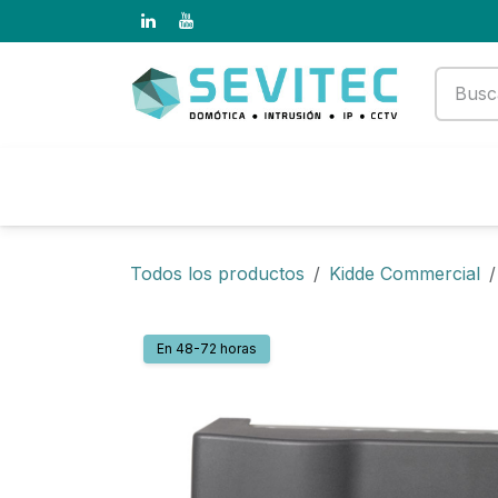
Ir al contenido
Productos
Empresa
Todos los productos
Kidde Commercial
En 48-72 horas