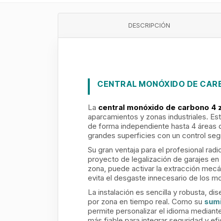
DESCRIPCIÓN
CENTRAL MONÓXIDO DE CAR
La
central monóxido de carbono 4
aparcamientos y zonas industriales. Est
de forma independiente hasta 4 áreas 
grandes superficies con un control seg
Su gran ventaja para el profesional rad
proyecto de legalización de garajes en E
zona, puede activar la extracción mecá
evita el desgaste innecesario de los mo
La instalación es sencilla y robusta, di
por zona en tiempo real. Como su
sumi
permite personalizar el idioma mediante
más fiable para integrar seguridad y efi