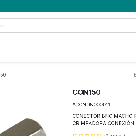
Formación
Nuevo Cliente
Blog
OFERTA
50
CON150
ACCNON000011
CONECTOR BNC MACHO R
CRIMPADORA CONEXIÓN 
(0 reseña)