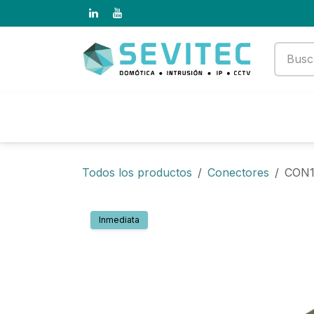
Ir al contenido
Productos
Empresa
Todos los productos
Conectores
CON1
Inmediata