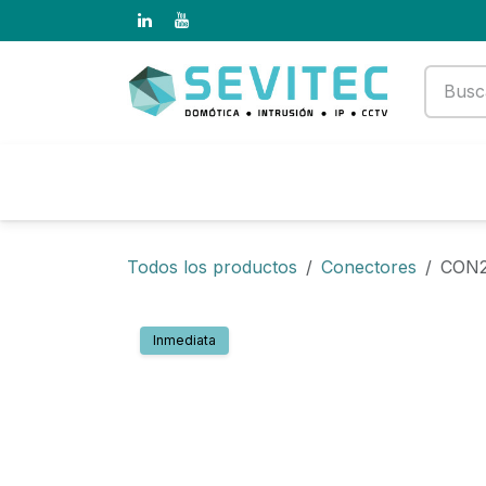
Ir al contenido
Productos
Empresa
Todos los productos
Conectores
CON
Inmediata