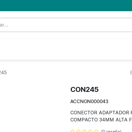
Formación
Nuevo Cliente
Blog
OFERTA
245
CON245
ACCNON000043
CONECTOR ADAPTADOR 
COMPACTO 34MM ALTA F
(0 reseña)