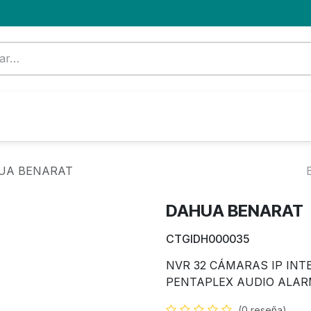
Formación
Nuevo Cliente
Blog
OFERTA
UA BENARAT
DAHUA BENARAT
CTGIDH000035
NVR 32 CÁMARAS IP INT
PENTAPLEX AUDIO ALARM
(0 reseña)