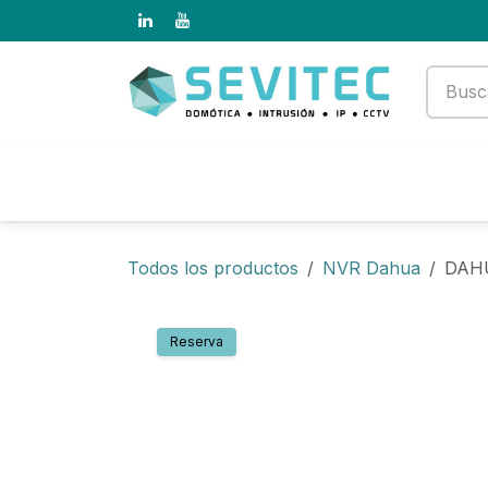
Ir al contenido
Productos
Empresa
Todos los productos
NVR Dahua
DAH
Reserva