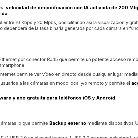
una
velocidad de decodificación con IA activada de 200 M
ida
.
 entre 16 Kbps y 20 Mpbs, posibilitando así la visualización y gr
cto dependerá de la tasa binaria generada por cada cámara en fun
Ethernet por conector RJ45 que permite un potente acceso remot
 smartphone.
nternet permite ver vídeo en directo desde cualquier lugar media
usuarios a las cámaras en modo local y/o remoto y permite el
ac
ware y app gratuita para teléfonos iOS y Android
.
ámaras ip que
permite
Backup externo
mediante dispositivos 
(1 USB 3.0 en el panel trasero, 1 USB 2.0 en panel delantero), 