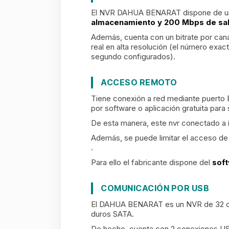
El NVR DAHUA BENARAT
dispone de 
almacenamiento y 200 Mbps de sal
Además, cuenta con un bitrate por canal
real en alta resolución (el número exa
segundo configurados).
ACCESO REMOTO
Tiene conexión a red mediante puerto 
por software o aplicación gratuita para
De esta manera, este nvr conectado a i
Además, se puede limitar el acceso de 
.
Para ello el fabricante dispone del
soft
COMUNICACIÓN POR USB
El DAHUA BENARAT es un NVR de 32 c
duros SATA.
De hecho, cuenta con 2 conexiones USB 