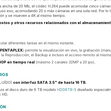
da ancha de 20 Mb, el códec H.264 puede acomodar cinco cámaras
uso eso, acomodando 20 o más cámaras en una sola red. Por lo ta
ción y se mueven a 4K al mismo tiempo.
costos y otros recursos relacionados con el almacenamien
tar diferentes tareas en el mismo instante.
PENTAPLEX
) permite la visualización en vivo, la grabación (ma
la Reproducción, el Backup e incluso el acceso remoto al mismo 
80P en tiempo real
(máximo 2 canales 32MP a 20 ips).
UROS
CLUÍDO)
con interfaz SATA 3.5" de hasta 16 TB.
os el disco duro de 6 TB modelo
HDD6TB-S
diseñado especialm
s HD.
IÓN