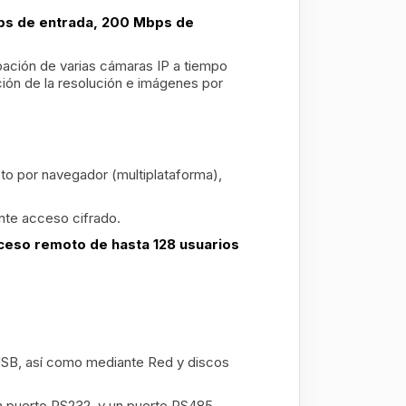
bps de entrada, 200 Mbps de
abación de varias cámaras IP a tiempo
ción de la resolución e imágenes por
o por navegador (multiplataforma),
nte acceso cifrado.
ceso remoto de hasta 128 usuarios
USB, así como mediante Red y discos
un puerto RS232. y un puerto RS485