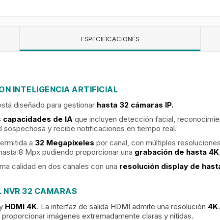
ESPECIFICACIONES
ON INTELIGENCIA ARTIFICIAL
tá diseñado para gestionar
hasta 32 cámaras IP.
 capacidades de IA
que incluyen detección facial, reconocimien
d sospechosa y recibe notificaciones en tiempo real.
ermitida a
32 Megapíxeles
por canal, con múltiples resolucion
 hasta 8 Mpx pudiendo proporcionar una
grabación de hasta 4K
sima calidad en dos canales con una
resolución display de hast
EL NVR 32 CAMARAS
y
HDMI 4K
. La interfaz de salida HDMI admite una resolución
4K
 proporcionar imágenes extremadamente claras y nítidas.