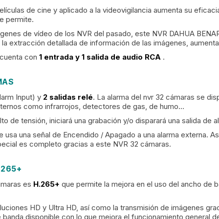
lículas de cine y aplicado a la videovigilancia aumenta su eficaci
e permite.
imágenes de vídeo de los NVR del pasado, este NVR DAHUA BEN
 extracción detallada de información de las imágenes, aumentando
 cuenta con
1 entrada y 1 salida de audio RCA
.
MAS
larm Input) y
2 salidas relé
. La alarma del nvr 32 cámaras se disp
externos como infrarrojos, detectores de gas, de humo…
to de tensión, iniciará una grabación y/o disparará una salida de a
 usa una señal de Encendido / Apagado a una alarma externa. Así,
special es completo gracias a este NVR 32 cámaras.
.265+
cámaras es
H.265+
que
permite la mejora en el uso del ancho de
luciones HD y Ultra HD, así como la transmisión de imágenes grac
 banda disponible con lo que mejora el funcionamiento general de