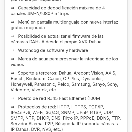
⇒ Capacidad de decodificación máxima de 4
canales 4M-N/1080P a 15 ips
⇒ Menú en pantalla multilenguaje con nueva interfaz
gráfica mejorada
⇒ Posibilidad de actualizar el firmware de las
cámaras DAHUA desde el propio XVR Dahua
⇒ Watchdog de software y hardware
⇒ Marca de agua para preservar la integridad de los
vídeos
⇒ Soporte a terceros: Dahua, Arecont Vision, AXIS,
Bosch, Brickcom, Canon, CP Plus, Dynacolor,
Honeywell, Panasonic, Pelco, Samsung, Sanyo, Sony,
Videotec, Vivotek, etc.
⇒ Puerto de red RJ45 Fast Ethernet (100M
⇒ Protocolos de red: HTTP, HTTPS, TCP/IP,
IPv4/IPv6, Wi-Fi, 3G/4G, SNMP, UPnP, RTSP, UDP,
SMTP, NTP, DHCP, DNS, Filtro IP, PPPoE, DDNS, FTP,
Servidor Alarma, P2P, Búsqueda IP (soporta cámaras
IP Dahua, DVR, NVS, etc.)