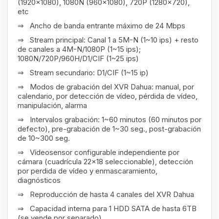
(1920x1080), 1080N (960x1080), 720P (1280x720),
etc
⇒ Ancho de banda entrante máximo de 24 Mbps
⇒ Stream principal: Canal 1 a 5M-N (1~10 ips) + resto
de canales a 4M-N/1080P (1~15 ips);
1080N/720P/960H/D1/CIF (1~25 ips)
⇒ Stream secundario: D1/CIF (1~15 ip)
⇒ Modos de grabación del XVR Dahua: manual, por
calendario, por detección de vídeo, pérdida de vídeo,
manipulación, alarma
⇒ Intervalos grabación: 1~60 minutos (60 minutos por
defecto), pre-grabación de 1~30 seg., post-grabación
de 10~300 seg.
⇒ Vídeosensor configurable independiente por
cámara (cuadrícula 22x18 seleccionable), detección
por perdida de vídeo y enmascaramiento,
diagnósticos
⇒ Reproducción de hasta 4 canales del XVR Dahua
⇒ Capacidad interna para 1 HDD SATA de hasta 6TB
(se vende por separado)