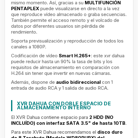
mismo momento. Así, gracias a su
MULTIFUNCIÓN
PENTAPLEX
puede visualizarse en directo a la vez
que reproduce vídeo almacenado o graba secuencias.
También permite el acceso remoto y el volcado de
datos por diferentes usuarios sin pérdida de
rendimiento.
Soporta previsualización y reproducción de todos los
canales a 1080P.
Codificación de vídeo
Smart H.265+
: este xvr dahua
puede reducir hasta un 90% la tasa de bits y los
requisitos de almacenamiento en comparación con
H.264 sin tener que invertir en nuevas cámaras.
Además, dispone de
audio bidireccional
con
1
entrada de audio RCA y 1 salida de audio RCA.
XVR DAHUA CON DOBLE ESPACIO DE
ALMACENAMIENTO INTERNO
El XVR Dahua contiene espacio para
2 HDD (NO
INCLUÍDO) con interfaz SATA 3.5" de hasta 10TB
.
Para este XVR Dahua
recomendamos el
disco duro
de 8 Terabyte (Modelo WD80PURX) del