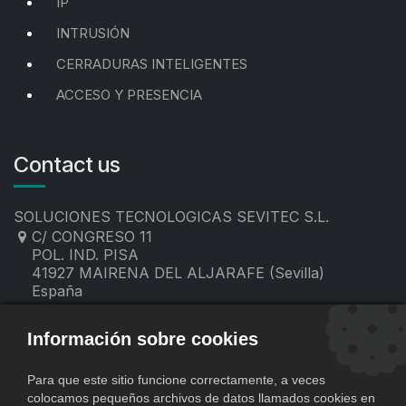
IP
INTRUSIÓN
CERRADURAS INTELIGENTES
ACCESO Y PRESENCIA
Contact us
SOLUCIONES TECNOLOGICAS SEVITEC S.L.
C/ CONGRESO 11
POL. IND. PISA
41927 MAIRENA DEL ALJARAFE (Sevilla)
España
955 19 60 00
contacto@sevitec.es
Información sobre cookies
Para que este sitio funcione correctamente, a veces
colocamos pequeños archivos de datos llamados cookies en