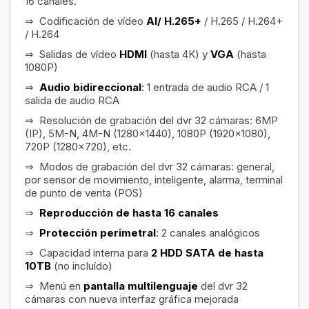
16 canales.
⇒ Codificación de vídeo
AI/ H.265+
/ H.265 / H.264+
/ H.264
⇒ Salidas de vídeo
HDMI
(hasta 4K) y
VGA
(hasta
1080P)
⇒
Audio bidireccional
: 1 entrada de audio RCA / 1
salida de audio RCA
⇒ Resolución de grabación del dvr 32 cámaras: 6MP
(IP), 5M-N, 4M-N (1280x1440), 1080P (1920x1080),
720P (1280x720), etc.
⇒ Modos de grabación del dvr 32 cámaras: general,
por sensor de movimiento, inteligente, alarma, terminal
de punto de venta (POS)
⇒
Reproducción de hasta 16 canales
⇒
Protección perimetral
: 2 canales analógicos
⇒ Capacidad interna para
2 HDD SATA de hasta
10TB
(no incluído)
⇒ Menú en
pantalla multilenguaje
del dvr 32
cámaras con nueva interfaz gráfica mejorada