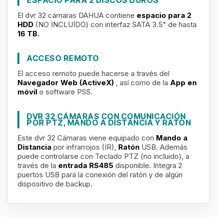
ESPACIO PARA 2 DISCOS DUROS
El dvr 32 cámaras DAHUA contiene
espacio para 2
HDD
(NO INCLUÍDO) con interfaz SATA 3.5" de hasta
16 TB
.
ACCESO REMOTO
El acceso remoto puede hacerse a través del
Navegador Web (ActiveX)
, así como de la
App en
móvil
o software PSS.
DVR 32 CÁMARAS CON COMUNICACIÓN
POR PTZ, MANDO A DISTANCIA Y RATÓN
Este dvr 32 Cámaras viene equipado con
Mando a
Distancia
por infrarrojos (IR),
Ratón
USB. Además
puede controlarse con Teclado PTZ (no incluido), a
través de la
entrada RS485
disponible. Integra 2
puertos USB para la conexión del ratón y de algún
dispositivo de backup.