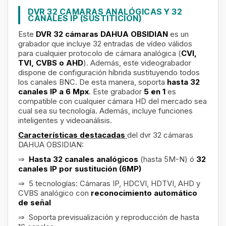
DVR 32 CAMARAS ANALÓGICAS Y 32
CANALES IP (SUSTITICIÓN)
Este
DVR 32 cámaras DAHUA OBSIDIAN
es un
grabador que incluye 32 entradas de vídeo válidos
para cualquier protocolo de cámara analógica (
CVI,
TVI, CVBS o AHD
). Además, este videograbador
dispone de configuración híbrida sustituyendo todos
los canales BNC. De esta manera, soporta
hasta 32
canales IP a 6 Mpx
. Este grabador
5 en 1
es
compatible con cualquier cámara HD del mercado sea
cual sea su tecnología. Además, incluye funciones
inteligentes y videoanálisis.
Características destacadas
del dvr 32 cámaras
DAHUA OBSIDIAN:
⇒
Hasta 32 canales analógicos
(hasta 5M-N) ó
32
canales IP por sustitución (6MP)
⇒ 5 tecnologías: Cámaras IP, HDCVI, HDTVI, AHD y
CVBS analógico con
reconocimiento automático
de señal
⇒ Soporta previsualización y reproducción de hasta