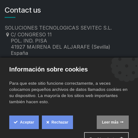
Contact us
SOLUCIONES TECNOLOGICAS SEVITEC S.L.
C/ CONGRESO 11
POL. IND. PISA
41927 MAIRENA DEL ALJARAFE (Sevilla)
España
955 19 60 00
contacto@sevitec.es
Información sobre cookies
Para que este sitio funcione correctamente, a veces
colocamos pequeños archivos de datos llamados cookies en
su dispositivo. La mayoría de los sitios web importantes
también hacen esto.
Aceptar
Rechazar
Leer más
​
Copyright © SOLUCIONES TECNOLOGICAS SEVITEC S.L.
Cookie
Comercio
Con tecnología de
- El mejor