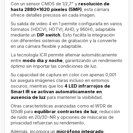
Con un sensor CMOS de 1/2,7” y
resolución de
hasta 2880x1620 píxeles (5MP)
, esta cámara
ofrece detalles precisos en cada imagen.
Su salida de video 4 en 1 permite configurarla en varios
formatos (HDCVI, HDTVI, AHD, y 960H), adaptable
mediante un
DIP switch
. Esto facilita la integración
con diferentes sistemas de grabación y la convierte
en una cámara flexible y adaptable.
La tecnología ICR permite alternar automáticamente
entre
modo día y noche
, garantizando un rendimiento
óptimo sin importar las condiciones de luz.
Su capacidad de captura en color con apenas 0,001
lux asegura imágenes claras incluso en entornos
oscuros, mientras que los
4 LED infrarrojos de
Smart IR se activan automáticamente en
ausencia de luz
para mantener la visibilidad.
Otras características avanzadas como el WDR de
120dB para
equilibrar contrastes de luz
, reducción
de ruido en 2D/3D-NR y opciones de máscaras de
privacidad refuerzan su rendimiento.
Además, incorpora un
micrófono integrado
,