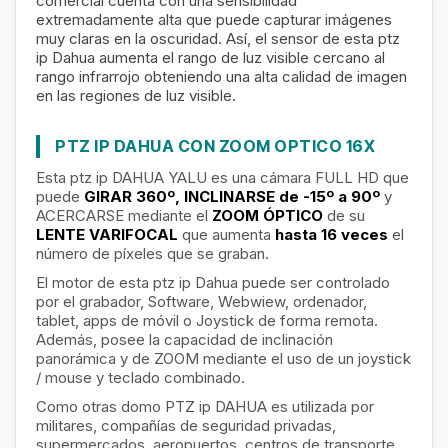
comercial cuenta con una sensibilidad
extremadamente alta que puede capturar imágenes
muy claras en la oscuridad. Así, el sensor de esta ptz
ip Dahua aumenta el rango de luz visible cercano al
rango infrarrojo obteniendo una alta calidad de imagen
en las regiones de luz visible.
PTZ IP DAHUA CON ZOOM OPTICO 16X
Esta ptz ip DAHUA YALU es una cámara FULL HD que
puede
GIRAR 360º, INCLINARSE de -15º a 90º
y
ACERCARSE mediante el
ZOOM ÓPTICO
de su
LENTE VARIFOCAL
que aumenta
hasta 16 veces
el
número de píxeles que se graban.
El motor de esta ptz ip Dahua puede ser controlado
por el grabador, Software, Webwiew, ordenador,
tablet, apps de móvil o Joystick de forma remota.
Además,
posee la capacidad de inclinación
panorámica y de ZOOM mediante el uso de un joystick
/ mouse y teclado combinado.
Como otras domo PTZ ip DAHUA es utilizada por
militares, compañías de seguridad privadas,
supermercados, aeropuertos, centros de transporte,