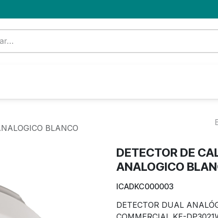
Formación
Nuevo Cliente
Blog
OFERTA
ANALOGICO BLANCO
DETECTOR DE CA
ANALOGICO BLA
ICADKC000003
DETECTOR DUAL ANALÓG
COMMERCIAL KE-DP3021