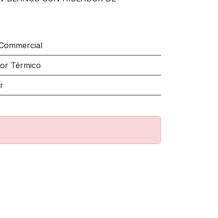
 Commercial
tor Térmico
r