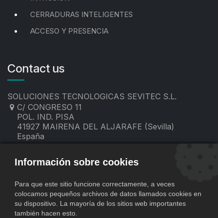
CERRADURAS INTELIGENTES
ACCESO Y PRESENCIA
Contact us
SOLUCIONES TECNOLOGICAS SEVITEC S.L.
C/ CONGRESO 11
POL. IND. PISA
41927 MAIRENA DEL ALJARAFE (Sevilla)
España
955 19 60 00
contacto@sevitec.es
Información sobre cookies
Para que este sitio funcione correctamente, a veces
colocamos pequeños archivos de datos llamados cookies en
su dispositivo. La mayoría de los sitios web importantes
también hacen esto.