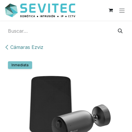
Ir al contenido
Cámaras Ezviz
Inmediata