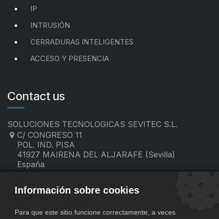
IP
INTRUSIÓN
CERRADURAS INTELIGENTES
ACCESO Y PRESENCIA
Contact us
SOLUCIONES TECNOLOGICAS SEVITEC S.L.
C/ CONGRESO 11
POL. IND. PISA
41927 MAIRENA DEL ALJARAFE (Sevilla)
España
955 19 60 00
contacto@sevitec.es
Información sobre cookies
Para que este sitio funcione correctamente, a veces