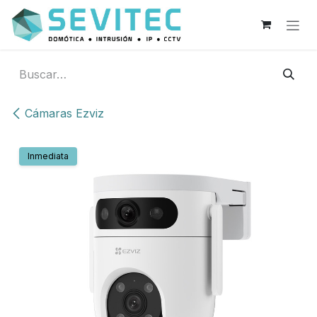
Ir al contenido
Cámaras Ezviz
Inmediata