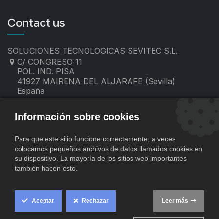
Contact us
SOLUCIONES TECNOLOGICAS SEVITEC S.L.
C/ CONGRESO 11
POL. IND. PISA
41927 MAIRENA DEL ALJARAFE (Sevilla)
España
955 19 60 00
contacto@sevitec.es
Información sobre cookies
Para que este sitio funcione correctamente, a veces
colocamos pequeños archivos de datos llamados cookies en
su dispositivo. La mayoría de los sitios web importantes
también hacen esto.
Aceptar
Rechazar
Leer más
​
Copyright © SOLUCIONES TECNOLOGICAS SEVITEC S.L.
Cookie