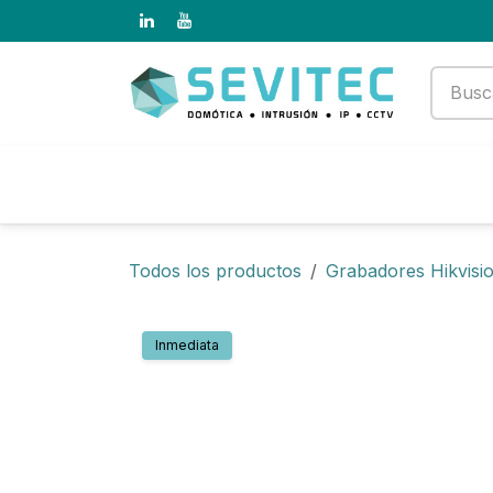
Ir al contenido
Productos
Empresa
Todos los productos
Grabadores Hikvisi
Inmediata