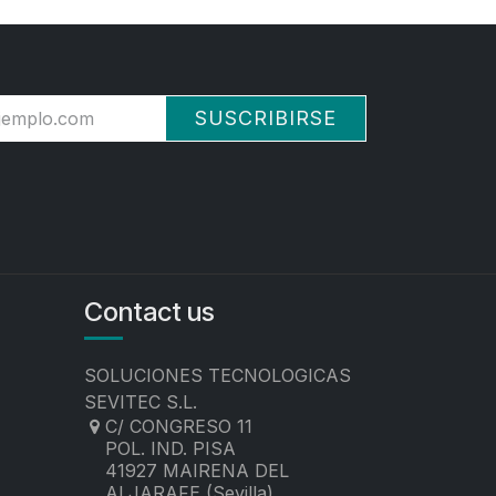
SUSCRIBIRSE
Contact us
SOLUCIONES TECNOLOGICAS
SEVITEC S.L.
C/ CONGRESO 11
POL. IND. PISA
41927 MAIRENA DEL
ALJARAFE (Sevilla)