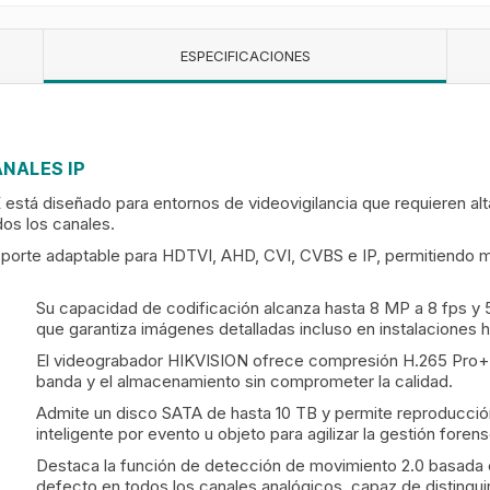
ESPECIFICACIONES
ANALES IP
tá diseñado para entornos de videovigilancia que requieren alta
odos los canales.
oporte adaptable para HDTVI, AHD, CVI, CVBS e IP, permitiendo m
Su capacidad de codificación alcanza hasta 8 MP a 8 fps y 5
que garantiza imágenes detalladas incluso en instalaciones h
El videograbador HIKVISION ofrece compresión H.265 Pro+, 
banda y el almacenamiento sin comprometer la calidad.
Admite un disco SATA de hasta 10 TB y permite reproducció
inteligente por evento u objeto para agilizar la gestión forens
Destaca la función de detección de movimiento 2.0 basada en
defecto en todos los canales analógicos, capaz de distingu