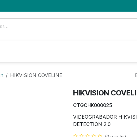
Formación
Nuevo Cliente
Blog
OFERTA
on
HIKVISION COVELINE
HIKVISION COVEL
CTGCHK000025
VIDEOGRABADOR HIKVISI
DETECTION 2.0
(0 reseña)