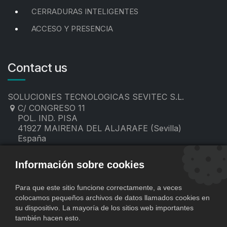
CERRADURAS INTELIGENTES
ACCESO Y PRESENCIA
Contact us
SOLUCIONES TECNOLOGICAS SEVITEC S.L.
C/ CONGRESO 11
POL. IND. PISA
41927 MAIRENA DEL ALJARAFE (Sevilla)
España
955 19 60 00
contacto@sevitec.es
Información sobre cookies
Para que este sitio funcione correctamente, a veces
colocamos pequeños archivos de datos llamados cookies en
su dispositivo. La mayoría de los sitios web importantes
también hacen esto.