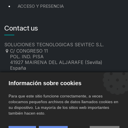
ACCESO Y PRESENCIA
Contact us
SOLUCIONES TECNOLOGICAS SEVITEC S.L.
C/ CONGRESO 11
POL. IND. PISA
41927 MAIRENA DEL ALJARAFE (Sevilla)
España
955 19 60 00
contacto@sevitec.es
Información sobre cookies
Para que este sitio funcione correctamente, a veces
colocamos pequeños archivos de datos llamados cookies en
su dispositivo. La mayoría de los sitios web importantes
también hacen esto.