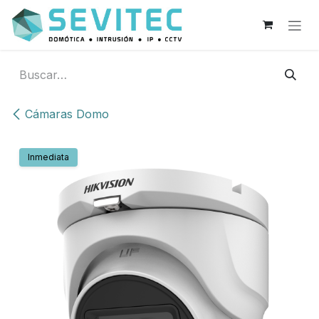
Ir al contenido
Cámaras Domo
Inmediata