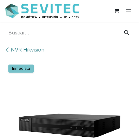
Ir al contenido
NVR Hikvision
Inmediata