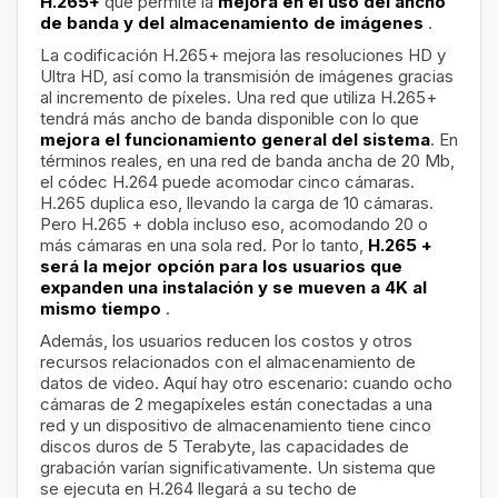
H.265+
que permite la
mejora en el uso del ancho
de banda y del almacenamiento de imágenes
.
La codificación H.265+ mejora las resoluciones HD y
Ultra HD, así como la transmisión de imágenes gracias
al incremento de píxeles. Una red que utiliza H.265+
tendrá más ancho de banda disponible con lo que
mejora el funcionamiento general del sistema
. En
términos reales, en una red de banda ancha de 20 Mb,
el códec H.264 puede acomodar cinco cámaras.
H.265 duplica eso, llevando la carga de 10 cámaras.
Pero H.265 + dobla incluso eso, acomodando 20 o
más cámaras en una sola red. Por lo tanto,
H.265 +
será la mejor opción para los usuarios que
expanden una instalación y se mueven a 4K al
mismo tiempo
.
Además, los usuarios reducen los costos y otros
recursos relacionados con el almacenamiento de
datos de video. Aquí hay otro escenario: cuando ocho
cámaras de 2 megapíxeles están conectadas a una
red y un dispositivo de almacenamiento tiene cinco
discos duros de 5 Terabyte, las capacidades de
grabación varían significativamente. Un sistema que
se ejecuta en H.264 llegará a su techo de