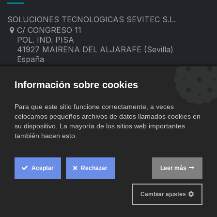
SOLUCIONES TECNOLOGICAS SEVITEC S.L.
C/ CONGRESO 11
POL. IND. PISA
41927 MAIRENA DEL ALJARAFE (Sevilla)
España
955 19 60 00
contacto@sevitec.es
Información sobre cookies
Para que este sitio funcione correctamente, a veces
colocamos pequeños archivos de datos llamados cookies en
su dispositivo. La mayoría de los sitios web importantes
también hacen esto.
Aceptar
Rechazar
Leer más
​
Copyright © SOLUCIONES TECNOLOGICAS SEVITEC S.L.
Cookie
Comercio
Con tecnología de
- El mejor
Box
Cambiar ajustes
electrónico de código abierto
Settings