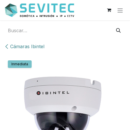
Ir al contenido
Cámaras Ibintel
Inmediata