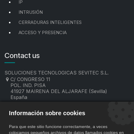
IP
INTRUSIÓN
CERRADURAS INTELIGENTES
ACCESO Y PRESENCIA
Contact us
SOLUCIONES TECNOLOGICAS SEVITEC S.L.
C/ CONGRESO 11
POL. IND. PISA
41927 MAIRENA DEL ALJARAFE (Sevilla)
España
955 19 60 00
contacto@sevitec.es
Información sobre cookies
Para que este sitio funcione correctamente, a veces
colocamos pequeños archivos de datos llamados cookies en