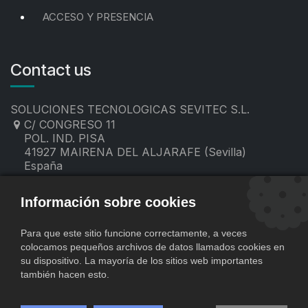
ACCESO Y PRESENCIA
Contact us
SOLUCIONES TECNOLOGICAS SEVITEC S.L.
C/ CONGRESO 11
POL. IND. PISA
41927 MAIRENA DEL ALJARAFE (Sevilla)
España
955 19 60 00
contacto@sevitec.es
Información sobre cookies
Para que este sitio funcione correctamente, a veces
colocamos pequeños archivos de datos llamados cookies en
su dispositivo. La mayoría de los sitios web importantes
también hacen esto.