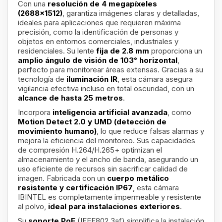
Con una
resolución de 4 megapíxeles
(2688x1512)
, garantiza imágenes claras y detalladas,
ideales para aplicaciones que requieren máxima
precisión, como la identificación de personas y
objetos en entornos comerciales, industriales y
residenciales. Su lente
fija de 2.8 mm
proporciona un
amplio ángulo de visión de 103° horizontal
,
perfecto para monitorear áreas extensas. Gracias a su
tecnología de
iluminación IR
, esta cámara asegura
vigilancia efectiva incluso en total oscuridad, con un
alcance de hasta 25 metros
.
Incorpora
inteligencia artificial avanzada
, como
Motion Detect 2.0 y UMD (detección de
movimiento humano)
, lo que reduce falsas alarmas y
mejora la eficiencia del monitoreo. Sus capacidades
de compresión H.264/H.265+ optimizan el
almacenamiento y el ancho de banda, asegurando un
uso eficiente de recursos sin sacrificar calidad de
imagen. Fabricada con un
cuerpo metálico
resistente y certificación IP67
, esta cámara
IBINTEL es completamente impermeable y resistente
al polvo,
ideal para instalaciones exteriores
.
Su
soporte PoE
(IEEE802.3af) simplifica la instalación