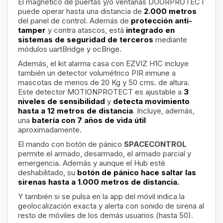
El magnético de puertas y/o ventanas
DOORPROTECT
puede operar hasta una distancia de
2.000 metros
del panel de control. Además de
protección anti-
tamper
y contra atascos, está
integrado en
sistemas de seguridad de terceros
mediante
módulos uartBridge y ocBrige.
Además, el kit alarma casa con EZVIZ H1C incluye
también un detector volumétrico PIR inmune a
mascotas de menos de 20 Kg y 50 cms. de altura.
Este detector MOTIONPROTECT es ajustable a
3
niveles de sensibilidad
y
detecta movimiento
hasta a 12 metros de distancia
. Incluye, además,
una
batería con 7 años de vida útil
aproximadamente.
El mando con botón de pánico
SPACECONTROL
permite el armado, desarmado, el armado parcial y
emergencia. Además y aunque el Hub esté
deshabilitado, su
botón de pánico hace saltar las
sirenas hasta a 1.000 metros de distancia.
Y también si se pulsa en la app del móvil indica la
geolocalización exacta y
alerta con sonido de sirena al
resto de móviles de los demás usuarios (hasta 50).