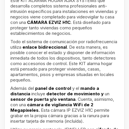
Este KIT ALARMA HOGAR AJAX SYSTEMS que
desarrolla completos sistema profesionales anti-
intrusión específicos para instalaciones en viviendas y
negocios viene completado para videovigilar tu casa
con una
CÁMARA EZVIZ H1C
. Está diseñado para
proteger tanto viviendas como pequeños
establecimientos de negocios.
Todo el sistema de comunicación por radiofrecuencia
utiliza
enlace bidireccional
. De esta manera, es
posible conocer el estado y disponer de información
inmediata de todos los dispositivos, tanto detectores
como accesorios de control. Este KIT alarma hogar
está pensado para proteger viviendas, casas,
apartamentos, pisos y empresas situadas en locales
pequeños.
Además del
panel de control
y el
mando a
distancia
incluye
detector de movimiento y
un
sensor de puerta y/o ventana
. Cuenta, asimismo,
con una
cámara de vigilancia WiFi de 2
Megapíxeles.
Esta cámara IP
EZVIZ H1C
permite
grabar en la propia cámara gracias a la ranura para
insertar tarjeta de memoria (incluída).