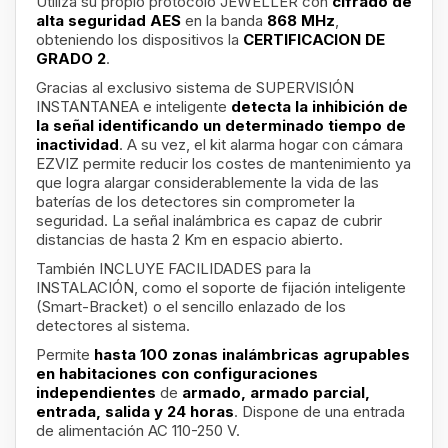
Utiliza su propio protocolo JEWELLER con
cifrado de
alta seguridad AES
en la banda
868 MHz
,
obteniendo los dispositivos la
CERTIFICACION DE
GRADO 2
.
Gracias al exclusivo sistema de SUPERVISIÓN
INSTANTANEA
e inteligente
detecta la inhibición de
la señal identificando un determinado tiempo de
inactividad
. A su vez, el kit alarma hogar con cámara
EZVIZ permite reducir los costes de mantenimiento ya
que logra alargar considerablemente la vida de las
baterías de los detectores sin comprometer la
seguridad. La señal inalámbrica es capaz de cubrir
distancias de hasta 2 Km en espacio abierto.
También INCLUYE FACILIDADES
para la
INSTALACIÓN, como el soporte de fijación inteligente
(Smart-Bracket) o el sencillo enlazado de los
detectores al sistema.
Permite
hasta 100 zonas inalámbricas agrupables
en habitaciones con configuraciones
independientes
de
armado, armado parcial,
entrada, salida y 24 horas
. Dispone de una entrada
de alimentación AC 110-250 V.