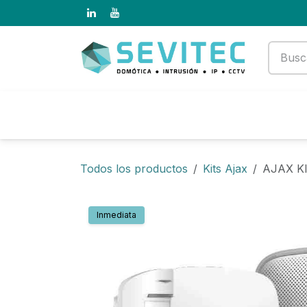
Ir al contenido
Productos
Empresa
Todos los productos
Kits Ajax
AJAX K
Inmediata