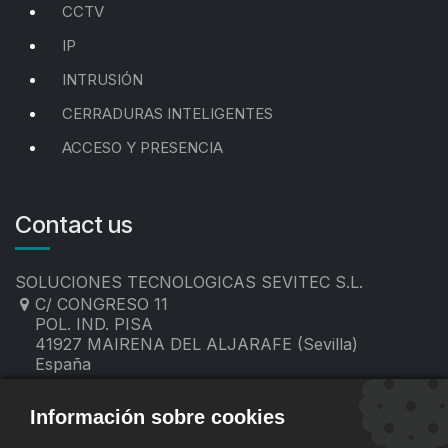
CCTV
IP
INTRUSIÓN
CERRADURAS INTELIGENTES
ACCESO Y PRESENCIA
Contact us
SOLUCIONES TECNOLOGICAS SEVITEC S.L.
C/ CONGRESO 11
POL. IND. PISA
41927 MAIRENA DEL ALJARAFE (Sevilla)
España
955 19 60 00
contacto@sevitec.es
Información sobre cookies