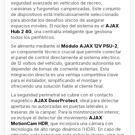
seguridad avanzada en vehículos de recreo,
caravanas y furgonetas camperizadas. Este conjunto
de dispositivos está meticulosamente seleccionado
para abordar los desafíos únicos de asegurar
espacios móviles. El núcleo del sistema es el
AJAX
Hub 2 4G
, una centralita inteligente que gestiona
todos los periféricos.
Se alimenta mediante el
Módulo AJAX 12V PSU-2
,
un componente técnico crucial que permite conectar
el panel de control directamente al sistema eléctrico
de 12 voltios del vehículo, garantizando autonomía sin
depender de tomas de corriente externas. Esta
integración directa es una ventaja competitiva clave
para el instalador, simplificando el montaje y
ofreciendo una solución fiable al cliente final.
La seguridad perimetral se cubre con el contacto
magnético
AJAX DoorProtect
, ideal para detectar
aperturas no autorizadas en puertas laterales o
traseras de la camper. Para la monitorización interior,
se incluye el detector de movimiento
AJAX
MotionCam HDR
, que incorpora una cámara con
tecnología de alto rango dinámico (HDR). En caso de
intrusión, este sensor no solo activa la alarma, sino que