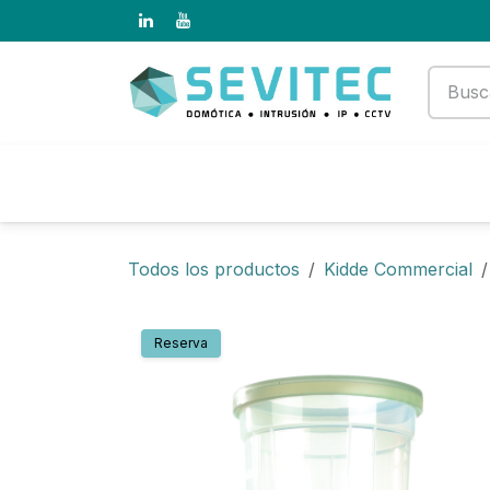
Ir al contenido
Productos
Empresa
Todos los productos
Kidde Commercial
Reserva