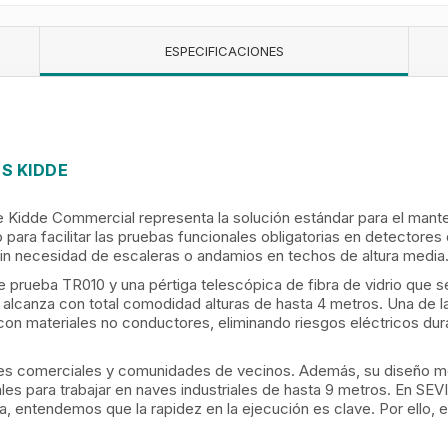
ESPECIFICACIONES
S KIDDE
Kidde Commercial representa la solución estándar para el mant
para facilitar las pruebas funcionales obligatorias en detectores 
 sin necesidad de escaleras o andamios en techos de altura media
prueba TR010 y una pértiga telescópica de fibra de vidrio que se
co alcanza con total comodidad alturas de hasta 4 metros. Una de 
 con materiales no conductores, eliminando riesgos eléctricos du
cales comerciales y comunidades de vecinos. Además, su diseño mod
les para trabajar en naves industriales de hasta 9 metros. En S
, entendemos que la rapidez en la ejecución es clave. Por ello, 