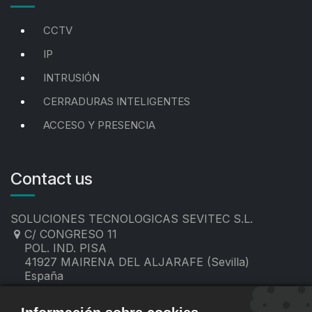
CCTV
IP
INTRUSIÓN
CERRADURAS INTELIGENTES
ACCESO Y PRESENCIA
Contact us
SOLUCIONES TECNOLOGICAS SEVITEC S.L.
C/ CONGRESO 11
POL. IND. PISA
41927 MAIRENA DEL ALJARAFE (Sevilla)
España
955 19 60 00
contacto@sevitec.es