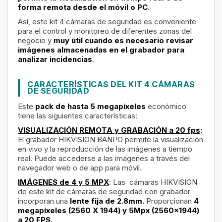
forma remota desde el móvil o PC
.
Así, este kit 4 cámaras de seguridad es conveniente
para el control y monitoreo de diferentes zonas del
negocio y
muy útil cuando es necesario revisar
imágenes almacenadas en el grabador para
analizar incidencias
.
CARACTERÍSTICAS DEL KIT 4 CÁMARAS
DE SEGURIDAD
Este
pack de hasta 5 megapíxeles
económico
tiene las siguientes características:
VISUALIZACIÓN REMOTA y GRABACIÓN a 20 fps
:
El grabador HIKVISION BANPO permite la visualización
en vivo y la reproducción de las imágenes a tiempo
real. Puede accederse a las imágenes a través del
navegador web o de app para móvil.
IMÁGENES de 4 y 5 MPX
: Las cámaras HIKVISION
de este kit de cámaras de seguridad con grabador
incorporan una
lente fija de 2.8mm.
Proporcionan
4
megapíxeles (2560 X 1944) y 5Mpx (2560x1944)
a 20 FPS
.