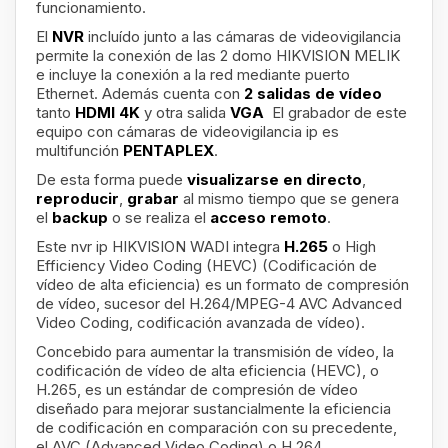
funcionamiento.
El
NVR
incluído junto a las cámaras de videovigilancia
permite la conexión de las 2 domo HIKVISION MELIK
e incluye la conexión a la red mediante puerto
Ethernet. Además cuenta con
2 salidas de vídeo
tanto
HDMI 4K
y otra salida
VGA
El grabador de este
equipo con cámaras de videovigilancia ip es
multifunción
PENTAPLEX
.
De esta forma puede
visualizarse en directo
,
reproducir
,
grabar
al mismo tiempo que se genera
el
backup
o se realiza el
acceso remoto
.
Este nvr ip HIKVISION WADI integra
H.265
o High
Efficiency Video Coding (HEVC)​ (Codificación de
vídeo de alta eficiencia) es un formato de compresión
de vídeo, sucesor del H.264/MPEG-4 AVC Advanced
Video Coding, codificación avanzada de vídeo).
Concebido para aumentar la transmisión de vídeo, la
codificación de vídeo de alta eficiencia (HEVC), o
H.265, es un estándar de compresión de vídeo
diseñado para mejorar sustancialmente la eficiencia
de codificación en comparación con su precedente,
el AVC (Advanced Video Coding) o H.264