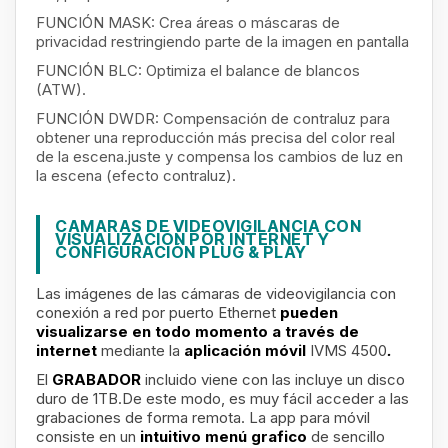
FUNCIÓN MASK: Crea áreas o máscaras de
privacidad restringiendo parte de la imagen en pantalla
FUNCIÓN BLC: Optimiza el balance de blancos
(ATW).
FUNCIÓN DWDR: Compensación de contraluz para
obtener una reproducción más precisa del color real
de la escena.juste y compensa los cambios de luz en
la escena (efecto contraluz).
CAMARAS DE VIDEOVIGILANCIA CON
VISUALIZACIÓN POR INTERNET Y
CONFIGURACIÓN PLUG & PLAY
Las imágenes de las cámaras de videovigilancia con
conexión a red por puerto Ethernet
pueden
visualizarse en todo momento a través de
internet
mediante la
aplicación móvil
IVMS 4500
.
El
GRABADOR
incluido viene con las
incluye un disco
duro de 1TB
.De este modo, es muy fácil acceder a las
grabaciones de forma remota. La app para móvil
consiste en un
intuitivo menú grafico
de sencillo