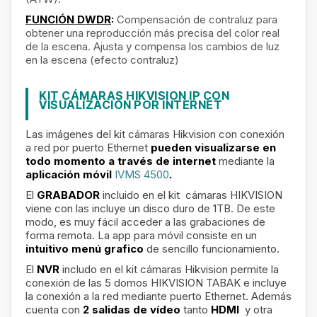
FUNCIÓN DWDR
:
Compensación de contraluz para
obtener una reproducción más precisa del color real
de la escena. Ajusta y compensa los cambios de luz
en la escena (efecto contraluz)
KIT CÁMARAS HIKVISION IP CON
VISUALIZACIÓN POR INTERNET
Las imágenes del kit cámaras Hikvision con conexión
a red por puerto Ethernet
pueden visualizarse en
todo momento a través de internet
mediante la
aplicación móvil
IVMS 4500
.
El
GRABADOR
incluido en el kit cámaras HIKVISION
viene con las
incluye un disco duro de 1TB
. De este
modo, es muy fácil acceder a las grabaciones de
forma remota. La app para móvil consiste en un
intuitivo menú grafico
de sencillo funcionamiento.
El
NVR
includo en el kit cámaras Hikvision permite la
conexión de las 5 domos HIKVISION TABAK e incluye
la conexión a la red mediante puerto Ethernet. Además
cuenta con
2 salidas de vídeo
tanto
HDMI
y otra