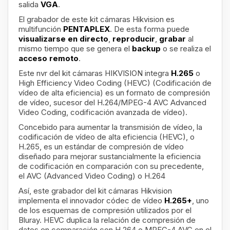
salida
VGA
.
El grabador de este kit cámaras Hikvision
es
multifunción
PENTAPLEX
. De esta forma puede
visualizarse en directo
,
reproducir
,
grabar
al
mismo tiempo que se genera el
backup
o se realiza el
acceso remoto
.
Este nvr del kit cámaras HIKVISION integra
H.265
o
High Efficiency Video Coding (HEVC)​ (Codificación de
vídeo de alta eficiencia) es un formato de compresión
de vídeo, sucesor del H.264/MPEG-4 AVC Advanced
Video Coding, codificación avanzada de vídeo).
Concebido para aumentar la transmisión de vídeo, la
codificación de vídeo de alta eficiencia (HEVC), o
H.265, es un estándar de compresión de vídeo
diseñado para mejorar sustancialmente la eficiencia
de codificación en comparación con su precedente,
el AVC (Advanced Video Coding) o H.264
Así, este grabador del kit cámaras Hikvision
implementa el innovador códec de vídeo
H.265+
, uno
de los esquemas de compresión utilizados por el
Bluray. HEVC duplica la relación de compresión de
datos en comparación con H.264 o MPEG-4 AVC en el