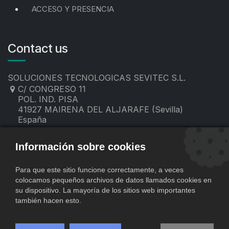
ACCESO Y PRESENCIA
Contact us
SOLUCIONES TECNOLOGICAS SEVITEC S.L.
C/ CONGRESO 11
POL. IND. PISA
41927 MAIRENA DEL ALJARAFE (Sevilla)
España
955 19 60 00
contacto@sevitec.es
Información sobre cookies
Para que este sitio funcione correctamente, a veces
colocamos pequeños archivos de datos llamados cookies en
su dispositivo. La mayoría de los sitios web importantes
también hacen esto.