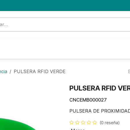
Formación
Nuevo Cliente
Blog
OFERTA
ncia
PULSERA RFID VERDE
PULSERA RFID VE
CNCEMB000027
PULSERA DE PROXIMIDAD
(0 reseña)