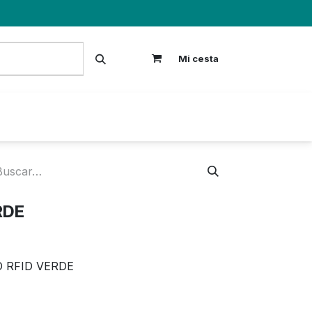
Mi cesta
S
RDE
 RFID VERDE