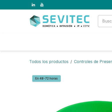
Ir al contenido
Productos
Empresa
Todos los productos
Controles de Prese
En 48-72 horas