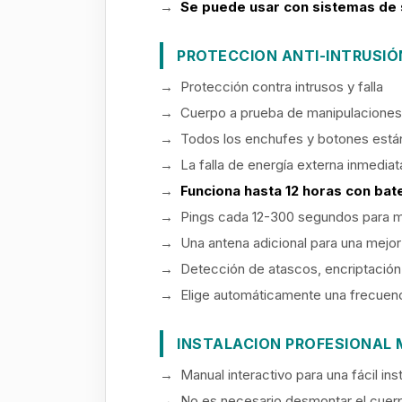
→
Se puede usar con sistemas de
PROTECCION ANTI-INTRUSI
→ Protección contra intrusos y falla
→ Cuerpo a prueba de manipulaciones
→ Todos los enchufes y botones están
→ La falla de energía externa inmedia
→
Funciona hasta 12 horas con bat
→ Pings cada 12-300 segundos para mo
→ Una antena adicional para una mejo
→ Detección de atascos, encriptación
→ Elige automáticamente una frecuenci
INSTALACION PROFESIONAL 
→ Manual interactivo para una fácil ins
→ No es necesario desmontar el cuerpo