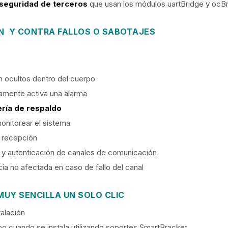
 seguridad de terceros
que usan los módulos uartBridge y ocBr
ÓN Y CONTRA FALLOS O SABOTAJES
 ocultos dentro del cuerpo
tamente activa una alarma
ería de respaldo
nitorear el sistema
r recepción
 y autenticación de canales de comunicación
a no afectada en caso de fallo del canal
MUY SENCILLA UN SOLO CLIC
talación
 cuando se instala utilizando soportes SmartBracket