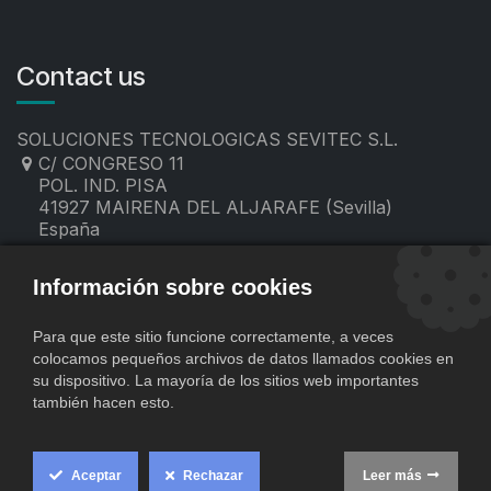
Contact us
SOLUCIONES TECNOLOGICAS SEVITEC S.L.
C/ CONGRESO 11
POL. IND. PISA
41927 MAIRENA DEL ALJARAFE (Sevilla)
España
955 19 60 00
contacto@sevitec.es
Información sobre cookies
Para que este sitio funcione correctamente, a veces
colocamos pequeños archivos de datos llamados cookies en
su dispositivo. La mayoría de los sitios web importantes
también hacen esto.
Aceptar
Rechazar
Leer más