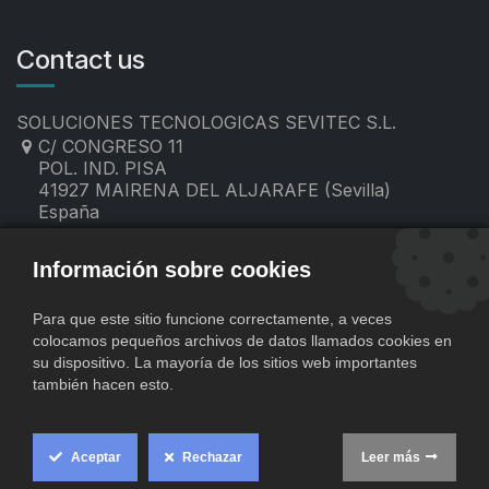
Contact us
SOLUCIONES TECNOLOGICAS SEVITEC S.L.
C/ CONGRESO 11
POL. IND. PISA
41927 MAIRENA DEL ALJARAFE (Sevilla)
España
955 19 60 00
contacto@sevitec.es
Información sobre cookies
Para que este sitio funcione correctamente, a veces
colocamos pequeños archivos de datos llamados cookies en
su dispositivo. La mayoría de los sitios web importantes
también hacen esto.
Aceptar
Rechazar
Leer más
​
Copyright © SOLUCIONES TECNOLOGICAS SEVITEC S.L.
Cookie